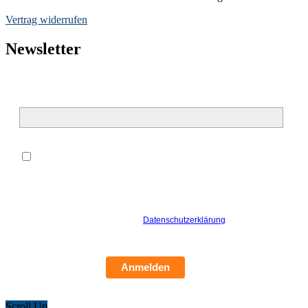
Vertrag widerrufen
Newsletter
E-Mail*
*
Hiermit willige ich ein, dass meine oben genannten
personenbezogenen Daten zur Bearbeitung meiner Anfrage von der
Kristall Schwimm&GesundheitsCenter Ludwigsfelde GmbH
verarbeitet werden dürfen. Ich bin damit einverstanden, dass die
Kristall Schwimm&GesundheitsCenter Ludwigsfelde GmbH mich
hierzu per E-Mail kontaktiert. Die
Datenschutzerklärung
habe ich
gelesen und verstanden.
Anmelden
Scroll Up