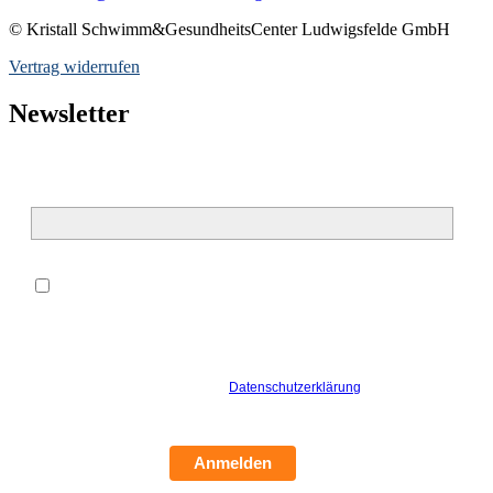
© Kristall Schwimm&GesundheitsCenter Ludwigsfelde GmbH
Vertrag widerrufen
Newsletter
E-Mail*
*
Hiermit willige ich ein, dass meine oben genannten
personenbezogenen Daten zur Bearbeitung meiner Anfrage von der
Kristall Schwimm&GesundheitsCenter Ludwigsfelde GmbH
verarbeitet werden dürfen. Ich bin damit einverstanden, dass die
Kristall Schwimm&GesundheitsCenter Ludwigsfelde GmbH mich
hierzu per E-Mail kontaktiert. Die
Datenschutzerklärung
habe ich
gelesen und verstanden.
Anmelden