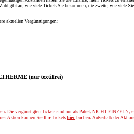
nregelmäßigen Abständen haben Sie die Chance, mehr Tickets zu erhalte
 Zahl gibt an, wie viele Tickets Sie bekommen, die zweite, wie viele Si
ere aktuellen Vergünstigungen:
ERME (nur textilfrei)
nen. Die vergünstigten Tickets sind nur als Paket, NICHT EINZELN, er
iner Aktion können Sie Ihre Tickets
hier
buchen. Außerhalb der Aktione