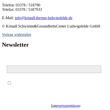
Telefon: 03378 / 518790
Telefax: 03378 / 5187933
E-Mail:
info@kristall-therme-ludwigsfelde.de
© Kristall Schwimm&GesundheitsCenter Ludwigsfelde GmbH
Vertrag widerrufen
Newsletter
E-Mail*
*
Hiermit willige ich ein, dass meine oben genannten
personenbezogenen Daten zur Bearbeitung meiner Anfrage von der
Kristall Schwimm&GesundheitsCenter Ludwigsfelde GmbH
verarbeitet werden dürfen. Ich bin damit einverstanden, dass die
Kristall Schwimm&GesundheitsCenter Ludwigsfelde GmbH mich
hierzu per E-Mail kontaktiert. Die
Datenschutzerklärung
habe ich