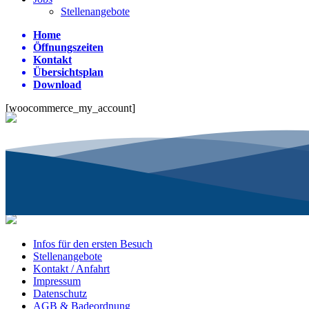
Stellenangebote
Home
Öffnungszeiten
Kontakt
Übersichtsplan
Download
[woocommerce_my_account]
Infos für den ersten Besuch
Stellenangebote
Kontakt / Anfahrt
Impressum
Datenschutz
AGB & Badeordnung